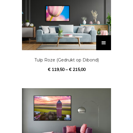
D
i
t
p
Tulp Roze (Gedrukt op Dibond)
r
€
119,50
–
€
215,00
o
d
u
c
t
h
e
e