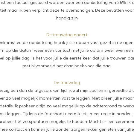
st een factuur gestuurd worden voor een aanbetaling van 25%. Ik
teit maar ik ben verplicht deze te overhandigen. Deze bevatten vo
handig zijn
De trouwdag nadert
nkomst en de aanbetaling heb ik jullie datum vast gezet in de a
eem op die datum weer even contact met jullie op om weer even ee
el op jullie dag. Is het voor jullie de eerste keer dat jullie trouwen d
met bijvoorbeeld het draaiboek voor die dag.
De trouwdag
anwezig ben dan de afgesproken tijd, ik zal mijn spullen in gereedhei
eer zo veel mogelijk momenten vast te leggen. Niet alleen jullie maar
details. Ik probeer altijd zo veel mogelijk op de achtergrond te we
 leggen. Tijdens de fotoshoot neem ik iets meer regie in handen. w
Ik probeer het zo spontaan mogelijk te houden. Mocht er een ceremoni
ee contact en kunnen jullie zonder zorgen lekker genieten van julli