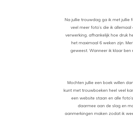
Na jullie trouwdag ga ik met jullie 
veel meer foto’s die ik allemaal 
verwerking, afhankelijk hoe druk he
het maximaal 6 weken zijn. Merk 
geweest. Wanneer ik klaar ben me
Mochten jullie een boek willen dan
kunt met trouwboeken heel veel kant
een website staan en alle foto’s 
daarmee aan de slag en maak 
aanmerkingen maken zodat ik weer ver