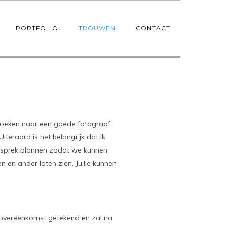
PORTFOLIO
TROUWEN
CONTACT
t zoeken naar een goede fotograaf
iteraard is het belangrijk dat ik
sgesprek plannen zodat we kunnen
n en ander laten zien. Jullie kunnen
en overeenkomst getekend en zal na