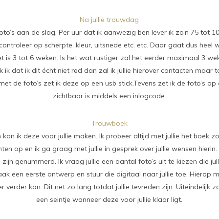
Na jullie trouwdag
foto’s aan de slag. Per uur dat ik aanwezig ben lever ik zo’n 75 tot 100
controleer op scherpte, kleur, uitsnede etc. etc. Daar gaat dus heel wa
t is 3 tot 6 weken. Is het wat rustiger zal het eerder maximaal 3 we
ik dat ik dit écht niet red dan zal ik jullie hierover contacten maar 
t de foto’s zet ik deze op een usb stick.Tevens zet ik de foto’s op e
zichtbaar is middels een inlogcode.
Trouwboek
 kan ik deze voor jullie maken. Ik probeer altijd met jullie het boek z
en op en ik ga graag met jullie in gesprek over jullie wensen hierin. 
zijn genummerd. Ik vraag jullie een aantal foto’s uit te kiezen die jull
een eerste ontwerp en stuur die digitaal naar jullie toe. Hierop mo
der kan. Dit net zo lang totdat jullie tevreden zijn. Uiteindelijk zal
een seintje wanneer deze voor jullie klaar ligt.