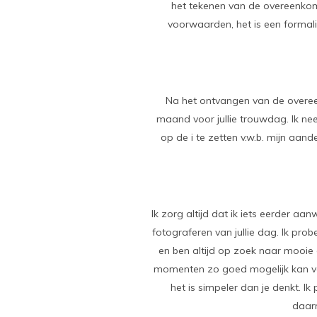
het tekenen van de overeenkom
voorwaarden, het is een formali
Na het ontvangen van de overee
maand voor jullie trouwdag. Ik n
op de i te zetten v.w.b. mijn aande
Ik zorg altijd dat ik iets eerder a
fotograferen van jullie dag. Ik prob
en ben altijd op zoek naar mooie 
momenten zo goed mogelijk kan vast
het is simpeler dan je denkt. 
daarm