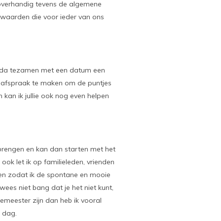
 overhandig tevens de algemene
orwaarden die voor ieder van ons
genda tezamen met een datum een
n afspraak te maken om de puntjes
an kan ik jullie ook nog even helpen
d brengen en kan dan starten met het
 ook let ik op familieleden, vrienden
rken zodat ik de spontane en mooie
ees niet bang dat je het niet kunt,
emeester zijn dan heb ik vooral
e dag.