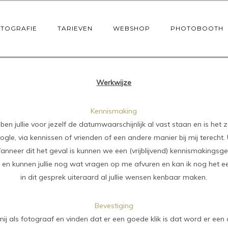
OTOGRAFIE
TARIEVEN
WEBSHOP
PHOTOBOOTH
Werkwijze
Kennismaking
en jullie voor jezelf de datumwaarschijnlijk al vast staan en is he
le, via kennissen of vrienden of een andere manier bij mij terecht. U
Wanneer dit het geval is kunnen we een (vrijblijvend) kennismaking
is en kunnen jullie nog wat vragen op me afvuren en kan ik nog het ee
in dit gesprek uiteraard al jullie wensen kenbaar maken.
Bevestiging
 mij als fotograaf en vinden dat er een goede klik is dat word er e