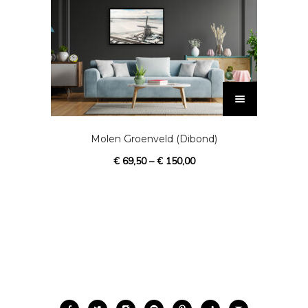
D
i
t
p
Molen Groenveld (Dibond)
r
€
69,50
–
€
150,00
o
d
u
c
t
h
e
e