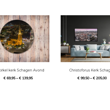
D
i
t
p
cirkel kerk Schagen Avond
Christoforus Kerk Scha
r
€
69,95
–
€
139,95
€
99,50
–
€
205,00
o
d
u
c
t