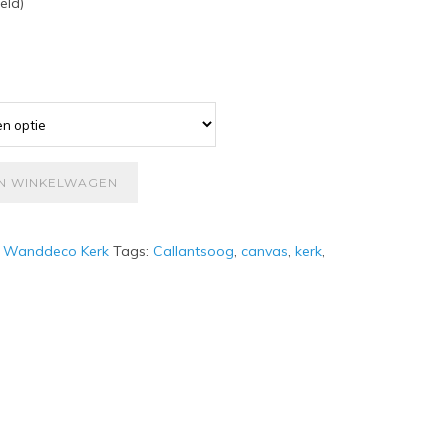
eld)
N WINKELWAGEN
:
Wanddeco Kerk
Tags:
Callantsoog
,
canvas
,
kerk
,