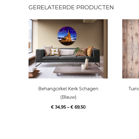
GERELATEERDE PRODUCTEN
D
i
t
p
Behangcirkel Kerk Schagen
Tuin
r
(Blauw)
o
€
34,95
–
€
69,50
d
u
c
t