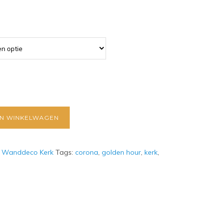
N WINKELWAGEN
:
Wanddeco Kerk
Tags:
corona
,
golden hour
,
kerk
,