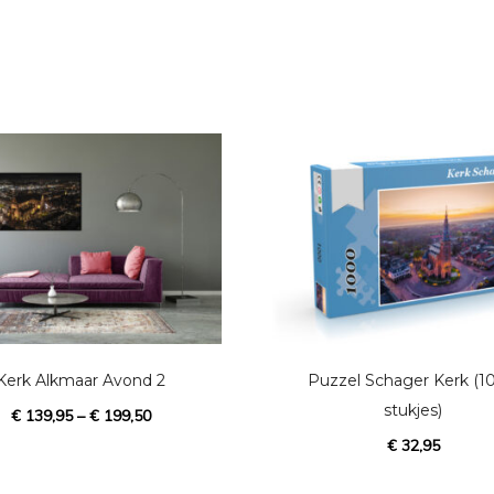
D
i
t
p
Kerk Alkmaar Avond 2
Puzzel Schager Kerk (1
r
stukjes)
€
139,95
–
€
199,50
o
€
32,95
d
u