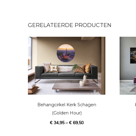
GERELATEERDE PRODUCTEN
D
i
t
p
Behangcirkel Kerk Schagen
r
(Golden Hour)
o
€
34,95
–
€
69,50
d
u