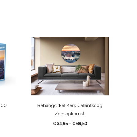
D
i
t
p
000
Behangcirkel Kerk Callantsoog
r
Zonsopkomst
o
€
34,95
–
€
69,50
d
u