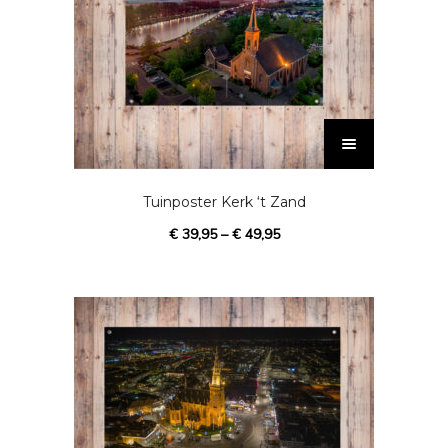
D
i
t
p
Tuinposter Kerk ‘t Zand
r
€
39,95
–
€
49,95
o
d
u
c
t
h
e
e