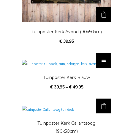
f
t
m
e
Tuinposter Kerk Avond (90x50xm)
e
€
39,95
r
d
D
e
i
r
t
e
p
Tuinposter Kerk Blauw
v
r
€
39,95
–
€
49,95
a
o
r
d
i
u
a
c
t
t
Tuinposter Kerk Callantsoog
i
h
(90x50cm)