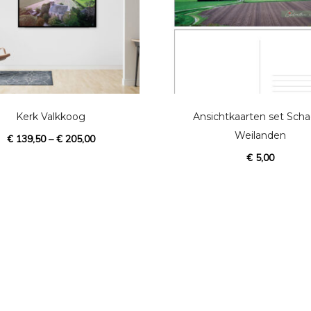
D
i
t
p
Kerk Valkkoog
Ansichtkaarten set Sch
r
Weilanden
€
139,50
–
€
205,00
o
€
5,00
d
u
c
t
h
e
e
f