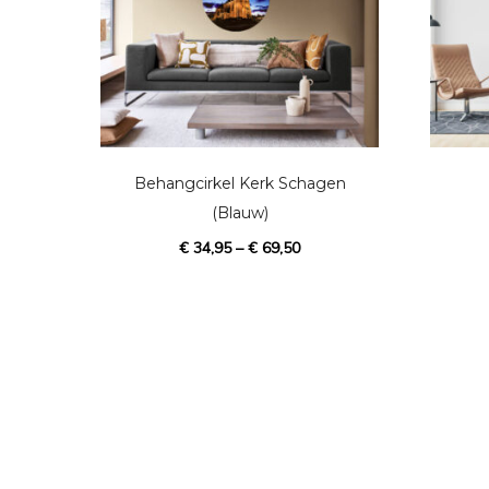
D
i
t
p
Behangcirkel Kerk Schagen
r
(Blauw)
o
€
34,95
–
€
69,50
d
u
c
t
h
e
e
f