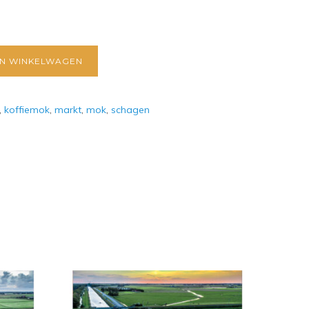
N WINKELWAGEN
,
koffiemok
,
markt
,
mok
,
schagen