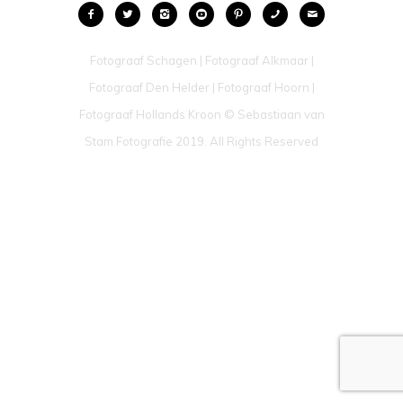
Fotograaf Schagen | Fotograaf Alkmaar |
Fotograaf Den Helder | Fotograaf Hoorn |
Fotograaf Hollands Kroon © Sebastiaan van
Stam Fotografie 2019. All Rights Reserved