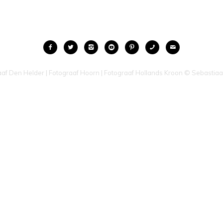
aaf Den Helder | Fotograaf Hoorn | Fotograaf Hollands Kroon © Sebastiaa