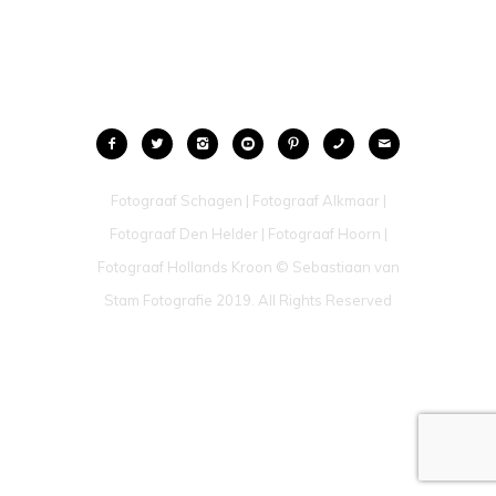
Fotograaf Schagen | Fotograaf Alkmaar |
Fotograaf Den Helder | Fotograaf Hoorn |
Fotograaf Hollands Kroon © Sebastiaan van
Stam Fotografie 2019. All Rights Reserved